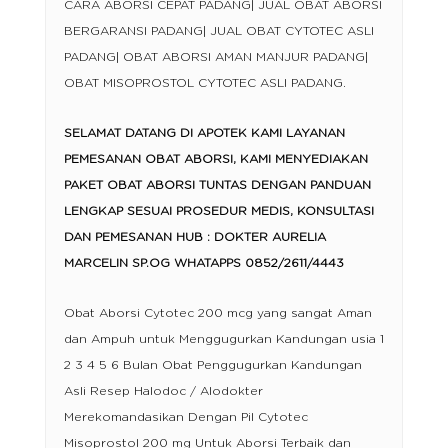
CARA ABORSI CEPAT PADANG| JUAL OBAT ABORSI
BERGARANSI PADANG| JUAL OBAT CYTOTEC ASLI
PADANG| OBAT ABORSI AMAN MANJUR PADANG|
OBAT MISOPROSTOL CYTOTEC ASLI PADANG.
SELAMAT DATANG DI APOTEK KAMI LAYANAN
PEMESANAN OBAT ABORSI, KAMI MENYEDIAKAN
PAKET OBAT ABORSI TUNTAS DENGAN PANDUAN
LENGKAP SESUAI PROSEDUR MEDIS, KONSULTASI
DAN PEMESANAN HUB : DOKTER AURELIA
MARCELIN SP.OG WHATAPPS 0852/2611/4443
Obat Aborsi Cytotec 200 mcg yang sangat Aman
dan Ampuh untuk Menggugurkan Kandungan usia 1
2 3 4 5 6 Bulan Obat Penggugurkan Kandungan
Asli Resep Halodoc / Alodokter
Merekomandasikan Dengan Pil Cytotec
Misoprostol 200 mg Untuk Aborsi Terbaik dan