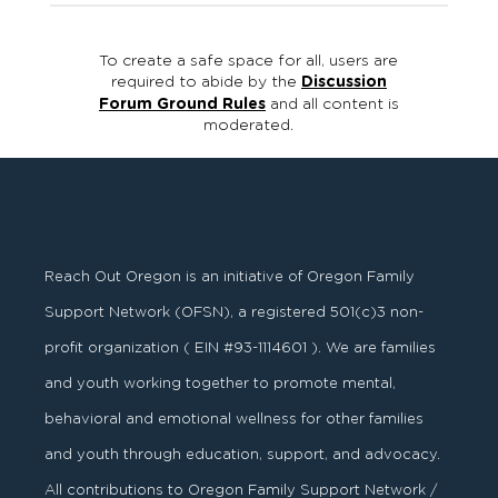
To create a safe space for all, users are
required to abide by the
Discussion
Forum Ground Rules
and all content is
moderated.
Reach Out Oregon is an initiative of Oregon Family
Support Network (OFSN), a registered
501
(
c
)
3
non-
profit organization ( EIN #93-1114601 ). We are families
and youth working together to promote mental,
behavioral and emotional wellness for other families
and youth through education, support, and advocacy.
All contributions to Oregon Family Support Network /