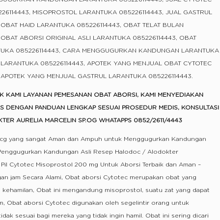
26114443, MISOPROSTOL LARANTUKA 085226114443, JUAL GASTRUL
 OBAT HAID LARANTUKA 085226114443, OBAT TELAT BULAN
 OBAT ABORSI ORIGINAL ASLI LARANTUKA 085226114443, OBAT
TUKA 085226114443, CARA MENGGUGURKAN KANDUNGAN LARANTUKA
SI LARANTUKA 085226114443, APOTEK YANG MENJUAL OBAT CYTOTEC
 APOTEK YANG MENJUAL GASTRUL LARANTUKA 085226114443.
EK KAMI LAYANAN PEMESANAN OBAT ABORSI, KAMI MENYEDIAKAN
AS DENGAN PANDUAN LENGKAP SESUAI PROSEDUR MEDIS, KONSULTASI
TER AURELIA MARCELIN SP.OG WHATAPPS 0852/2611/4443
mcg yang sangat Aman dan Ampuh untuk Menggugurkan Kandungan
t Penggugurkan Kandungan Asli Resep Halodoc / Alodokter
il Cytotec Misoprostol 200 mg Untuk Aborsi Terbaik dan Aman –
an jam Secara Alami, Obat aborsi Cytotec merupakan obat yang
 kehamilan, Obat ini mengandung misoprostol, suatu zat yang dapat
m, Obat aborsi Cytotec digunakan oleh segelintir orang untuk
dak sesuai bagi mereka yang tidak ingin hamil. Obat ini sering dicari