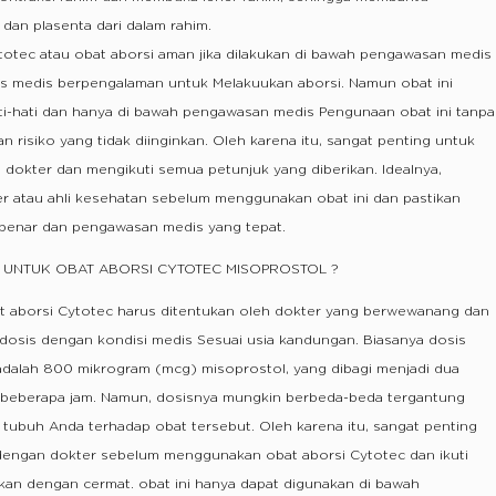
 dan plasenta dari dalam rahim.
otec atau obat aborsi aman jika dilakukan di bawah pengawasan medis
itas medis berpengalaman untuk Melakuukan aborsi. Namun obat ini
i-hati dan hanya di bawah pengawasan medis Pengunaan obat ini tanpa
n risiko yang tidak diinginkan. Oleh karena itu, sangat penting untuk
 dokter dan mengikuti semua petunjuk yang diberikan. Idealnya,
r atau ahli kesehatan sebelum menggunakan obat ini dan pastikan
 benar dan pengawasan medis yang tepat.
T UNTUK OBAT ABORSI CYTOTEC MISOPROSTOL ?
t aborsi Cytotec harus ditentukan oleh dokter yang berwewanang dan
osis dengan kondisi medis Sesuai usia kandungan. Biasanya dosis
adalah 800 mikrogram (mcg) misoprostol, yang dibagi menjadi dua
 beberapa jam. Namun, dosisnya mungkin berbeda-beda tergantung
 tubuh Anda terhadap obat tersebut. Oleh karena itu, sangat penting
 dengan dokter sebelum menggunakan obat aborsi Cytotec dan ikuti
kan dengan cermat. obat ini hanya dapat digunakan di bawah