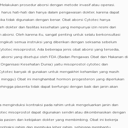
n Melakukan prosedur aborsi dengan metode invasif atau operasi.
harus hati-hati dan hanya dalam pengawasan dokter, karena dapat
ika tidak digunakan dengan benar. Obat aborsi Cytotec hanya
h dokter dan fasilitas kesehatan yang mempunyai izin resmi dari
aborsi. Oleh karena itu, sangat penting untuk selalu berkonsultasi
ngikuti semua instruksi yang diberikan dengan seksama sebelum
totec misoprostol, Ada beberapa jenis obat aborsi yang tersedia,
 aborsi yang disetujui oleh FDA (Badan Pengawas Obat dan Makanan di
Organisasi Kesehatan Dunia) yaitu misoprostol cytotec dan
 Cytotec banyak di gunakan untuk mengakhiri kehamilan yang masih
42 minggu) Obat ini menghambat hormon progesteron yang diperlukan
hingga plasenta tidak dapat berfungsi dengan baik dan janin akan
ra menginduksi kontraksi pada rahim untuk mengeluarkan janin dan
ytotec misoprostol dapat digunakan sendiri atau dikombinasikan dengan
ia pasien dan kebijakan dokter yang membimbing. Obat ini bekerja
ontraksi rahim dan membuka leher rahim, sehingga membantu