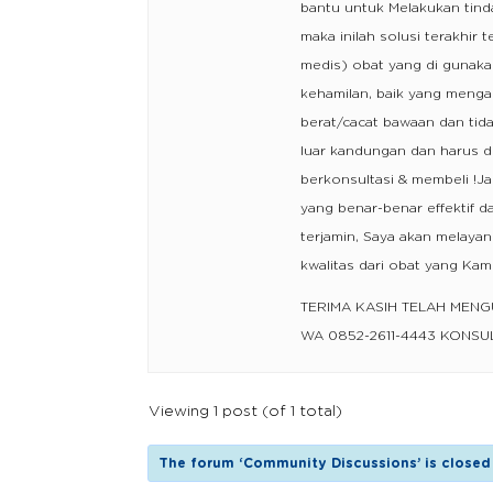
bantu untuk Melakukan tind
maka inilah solusi terakhir 
medis) obat yang di gunakan
kehamilan, baik yang meng
berat/cacat bawaan dan tida
luar kandungan dan harus d
berkonsultasi & membeli !J
yang benar-benar effektif d
terjamin, Saya akan melaya
kwalitas dari obat yang Ka
TERIMA KASIH TELAH MEN
WA 0852-2611-4443 KONSU
Viewing 1 post (of 1 total)
The forum ‘Community Discussions’ is closed 