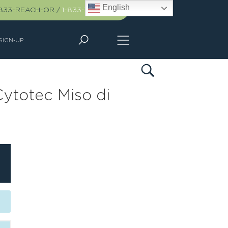
English
-833-REACH-OR
/
1-833-732-2467
SIGN-UP
ytotec Miso di