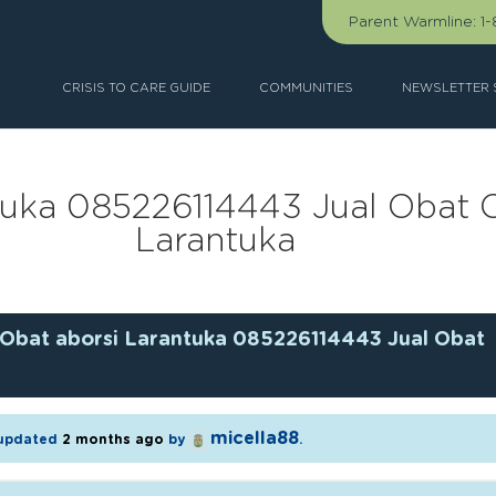
Parent Warmline:
1
CRISIS TO CARE GUIDE
COMMUNITIES
NEWSLETTER 
tuka 085226114443 Jual Obat C
Larantuka
Obat aborsi Larantuka 085226114443 Jual Obat
micella88
t updated
2 months ago
by
.