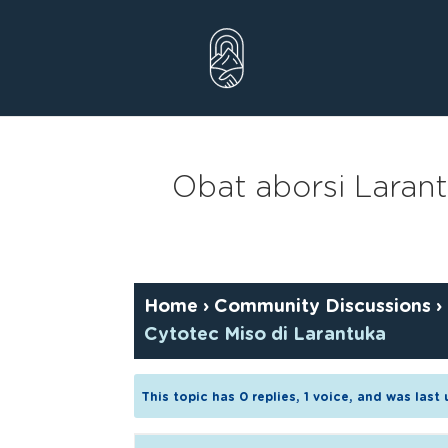
Skip
to
content
Obat aborsi Laran
Home
›
Community Discussions
›
Cytotec Miso di Larantuka
This topic has 0 replies, 1 voice, and was las