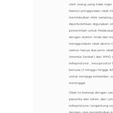
oleh orang yang tidak ingi
Namun penggunaan obat ini 
menimbulkan efek samping j
diperbolehkan digunakan ole
pemerintah untuk Melakukan 
dengan dokter Anda dan me
menggunakan obat aborsi Cy
namun hanya dua jenis obat
Amerika Serikat) dan WHO (
mifepristone , misoprostol
berusia (1 minggu hingga 
untuk menjaga kehamilan, se
meninggal.
Obat ini bekerja dengan ca
plasenta dari rahim, dan c
mifepristone, tergantung us
dengan cara menimbulkan k