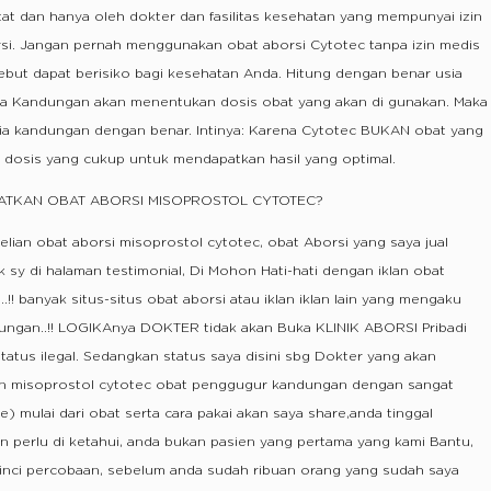
t dan hanya oleh dokter dan fasilitas kesehatan yang mempunyai izin
si. Jangan pernah menggunakan obat aborsi Cytotec tanpa izin medis
sebut dapat berisiko bagi kesehatan Anda. Hitung dengan benar usia
a Kandungan akan menentukan dosis obat yang akan di gunakan. Maka
sia kandungan dengan benar. Intinya: Karena Cytotec BUKAN obat yang
 dosis yang cukup untuk mendapatkan hasil yang optimal.
ATKAN OBAT ABORSI MISOPROSTOL CYTOTEC?
lian obat aborsi misoprostol cytotec, obat Aborsi yang saya jual
ck sy di halaman testimonial, Di Mohon Hati-hati dengan iklan obat
!! banyak situs-situs obat aborsi atau iklan iklan lain yang mengaku
ungan..!! LOGIKAnya DOKTER tidak akan Buka KLINIK ABORSI Pribadi
tatus ilegal. Sedangkan status saya disini sbg Dokter yang akan
 misoprostol cytotec obat penggugur kandungan dengan sangat
e) mulai dari obat serta cara pakai akan saya share,anda tinggal
n perlu di ketahui, anda bukan pasien yang pertama yang kami Bantu,
elinci percobaan, sebelum anda sudah ribuan orang yang sudah saya