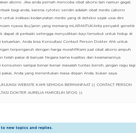
akan aborsi. Jika anda pernah mencoba obat aborsi lain namun gagal,
terbaik bagi anda, karena cytotec sendiri adalah obat medis (aborsi
 untuk indikasi kedaruratan medis yang di deteksi sejak usia dini
ancam nyawa ibu/janin yang memang mLARANTUKArita penyakit genetik
k dapat di perbaiki sehingga menyulitkan bayi tersebut untuk hidup di
i keluarkan. Anda bisa Konsultasi Contact Person Dokter Ahli untuk
angan terpengaruh dengan harga murah!!!Kami jual obat aborsi ampuh
an telah pakai di banyak Negara karna kualitas dan keamanannya
ni konsumen sampai benar-benar masalah tuntas bersih, jangan ragu lagi
mi pakai, Anda yang menentukan masa depan Anda, bukan saya.
GUNJUNGI WEBSITE KAMI SEMOGA BERMANFAAT (( CONTACT PERSON
LTASI DOKTER AURELIA MARCELIN SP.OG ))
to new topics and replies.